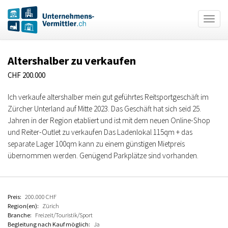
Togg
navig
Direkt
zum
Altershalber zu verkaufen
Inhalt
CHF 200.000
Ich verkaufe altershalber mein gut geführtes Reitsportgeschäft im
Zürcher Unterland auf Mitte 2023. Das Geschäft hat sich seid 25.
Jahren in der Region etabliert und ist mit dem neuen Online-Shop
und Reiter-Outlet zu verkaufen Das Ladenlokal 115qm + das
separate Lager 100qm kann zu einem günstigen Mietpreis
übernommen werden. Genügend Parkplätze sind vorhanden.
Preis:
200.000
CHF
Region(en):
Zürich
Branche:
Freizeit/Touristik/Sport
Begleitung nach Kauf möglich:
Ja